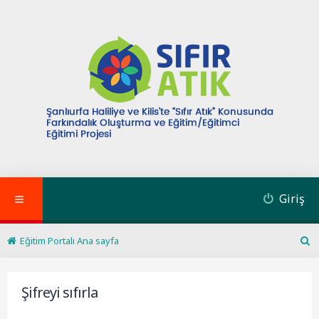
Giriş
Eğitim Portalı Ana sayfa
A
r
a
Şifreyi sıfırla