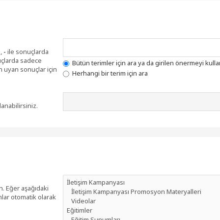
i,
-
ile sonuçlarda
uçlarda sadece
Bütün terimler için ara ya da girilen önermeyi kulla
n uyan sonuçlar için
Herhangi bir terim için ara
anabilirsiniz.
n. Eğer aşağıdaki
mlar otomatik olarak