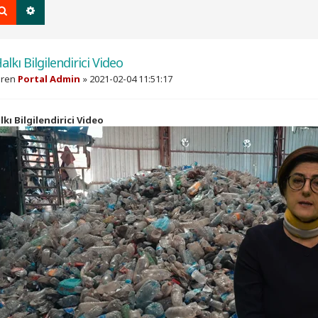
Ara
Gelişmiş arama
lkı Bilgilendirici Video
eren
Portal Admin
»
2021-02-04 11:51:17
kı Bilgilendirici Video