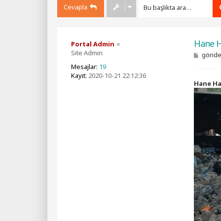
Cevapla
Hane Ha
Portal Admin
Site Admin
M
gönd
e
Mesajlar:
19
s
Kayıt:
2020-10-21 22:12:36
a
Hane Hal
j