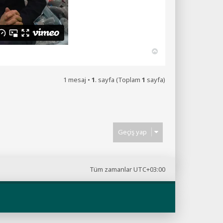
B
a
ş
a
1 mesaj •
1
. sayfa (Toplam
1
sayfa)
d
ö
n
Geçiş yap
Tüm zamanlar
UTC+03:00