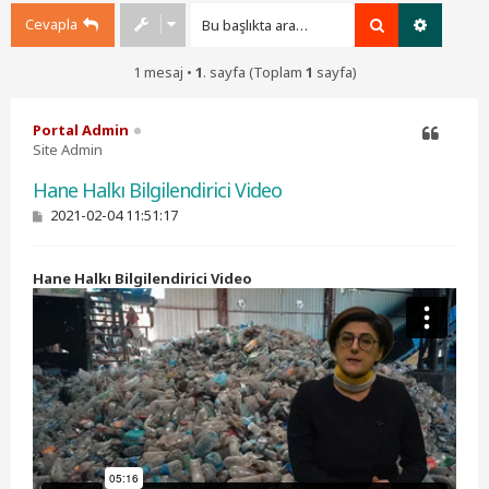
Cevapla
Ara
Gelişmiş
1 mesaj •
1
. sayfa (Toplam
1
sayfa)
Portal Admin
Site Admin
Alıntı
Hane Halkı Bilgilendirici Video
M
2021-02-04 11:51:17
e
s
a
Hane Halkı Bilgilendirici Video
j