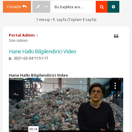
Cevapla
Ara
Gelişmiş
1 mesaj •
1
. sayfa (Toplam
1
sayfa)
Portal Admin
Site Admin
Alıntı
Hane Halkı Bilgilendirici Video
M
2021-02-04 11:51:17
e
s
a
Hane Halkı Bilgilendirici Video
j